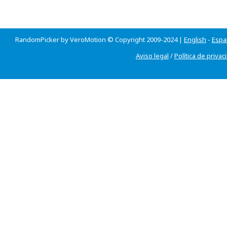
RandomPicker by VeroMotion © Copyright 2009-2024 |
English
-
Espa
Aviso legal
/
Política de privac