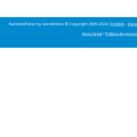
RandomPicker by VeroMotion © Copyright 2009-2024 |
English
-
Espa
Aviso legal
/
Política de privac