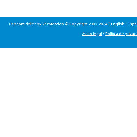
RandomPicker by VeroMotion © Copyright 2009-2024 |
English
-
Espa
Aviso legal
/
Política de privac