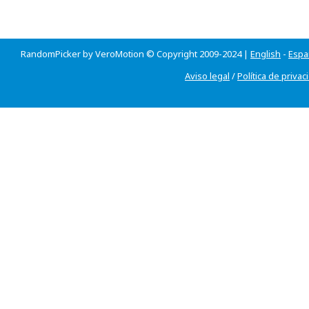
RandomPicker by VeroMotion © Copyright 2009-2024 |
English
-
Espa
Aviso legal
/
Política de privac