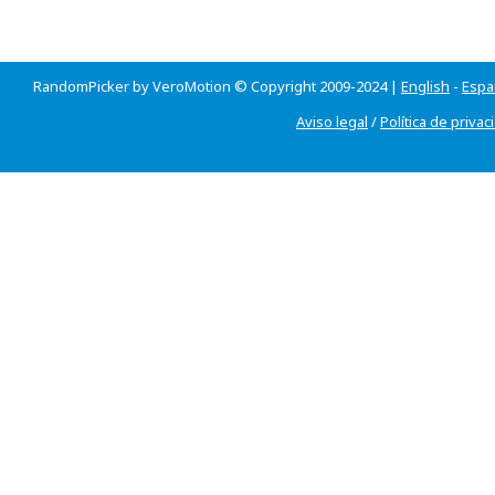
RandomPicker by VeroMotion © Copyright 2009-2024 |
English
-
Espa
Aviso legal
/
Política de privac