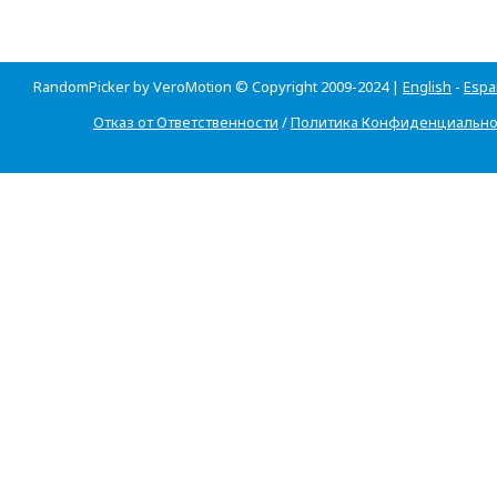
RandomPicker by VeroMotion © Copyright 2009-2024 |
English
-
Espa
Отказ от Ответственности
/
Политика Конфиденциально