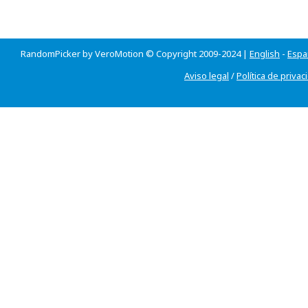
RandomPicker by VeroMotion © Copyright 2009-2024 |
English
-
Espa
Aviso legal
/
Política de privac