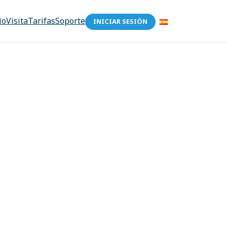
io
Visita
Tarifas
Soporte
INICIAR SESIÓN