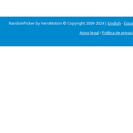
RandomPicker by VeroMotion © Copyright 2009-2024 |
English
-
Espa
Aviso legal
/
Política de privac