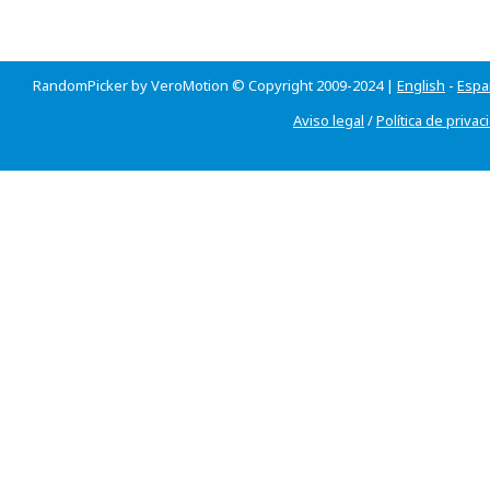
RandomPicker by VeroMotion © Copyright 2009-2024 |
English
-
Espa
Aviso legal
/
Política de privac