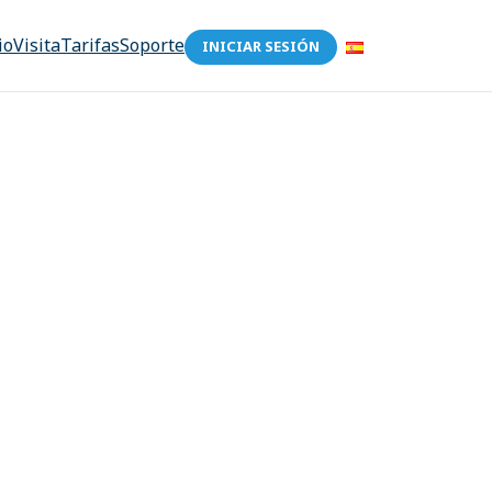
io
Visita
Tarifas
Soporte
INICIAR SESIÓN