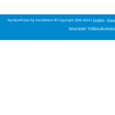
RandomPicker by VeroMotion © Copyright 2009-2024 |
English
-
Espa
Aviso legal
/
Política de privac