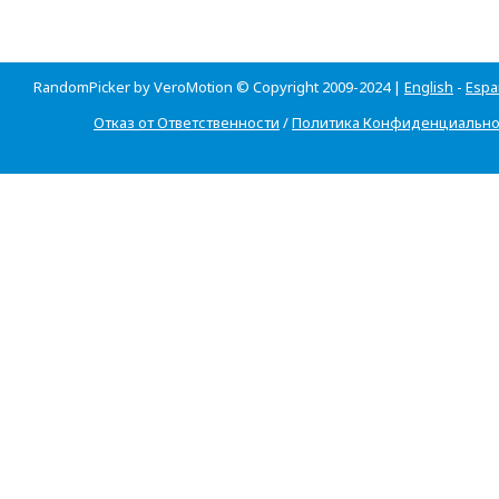
RandomPicker by VeroMotion © Copyright 2009-2024 |
English
-
Espa
Отказ от Ответственности
/
Политика Конфиденциально