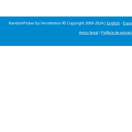
RandomPicker by VeroMotion © Copyright 2009-2024 |
English
-
Espa
Aviso legal
/
Política de privac