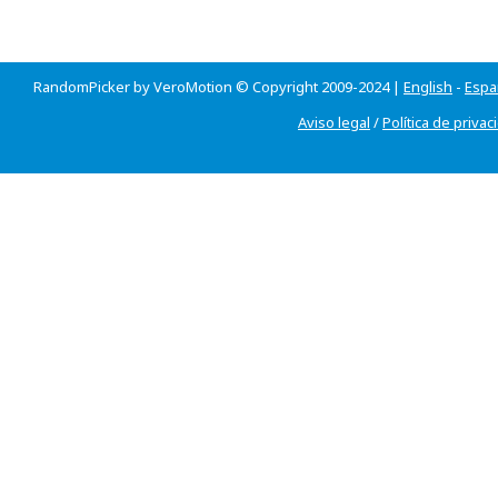
RandomPicker by VeroMotion © Copyright 2009-2024 |
English
-
Espa
Aviso legal
/
Política de privac