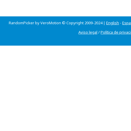
RandomPicker by VeroMotion © Copyright 2009-2024 |
English
-
Espa
Aviso legal
/
Política de privac