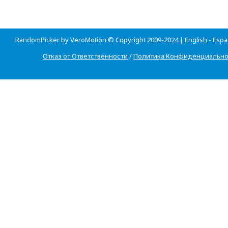
RandomPicker by VeroMotion © Copyright 2009-2024 |
English
-
Espa
Отказ от Ответственности
/
Политика Конфиденциально