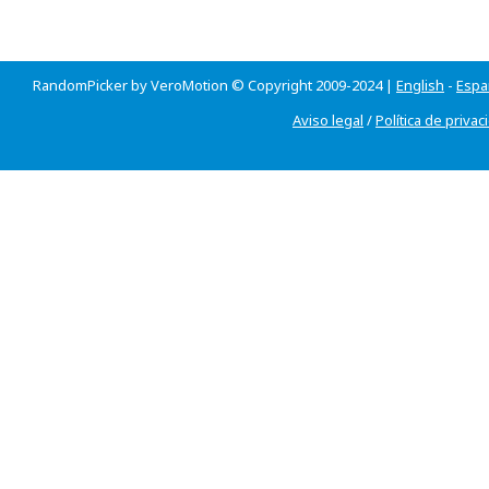
RandomPicker by VeroMotion © Copyright 2009-2024 |
English
-
Espa
Aviso legal
/
Política de privac