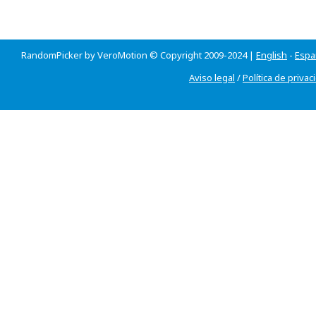
RandomPicker by VeroMotion © Copyright 2009-2024 |
English
-
Espa
Aviso legal
/
Política de privac