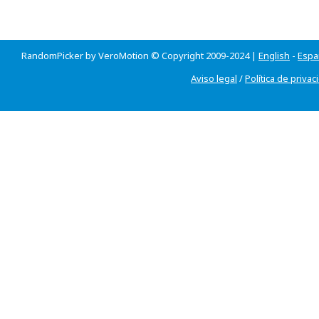
RandomPicker by VeroMotion © Copyright 2009-2024 |
English
-
Espa
Aviso legal
/
Política de privac