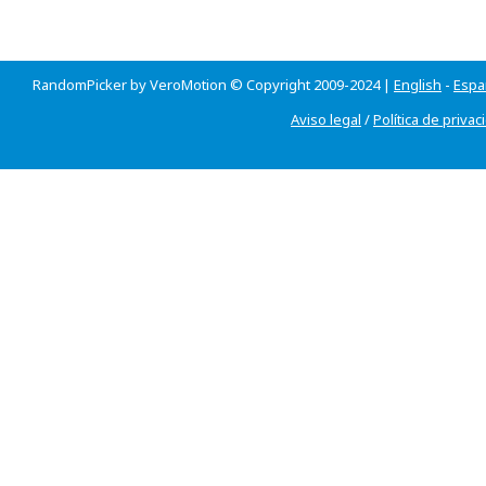
RandomPicker by VeroMotion © Copyright 2009-2024 |
English
-
Espa
Aviso legal
/
Política de privac