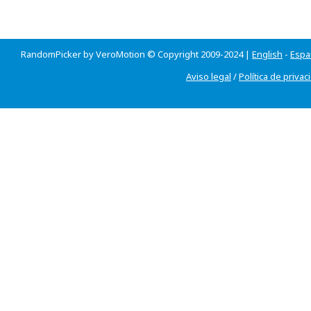
RandomPicker by VeroMotion © Copyright 2009-2024 |
English
-
Espa
Aviso legal
/
Política de privac