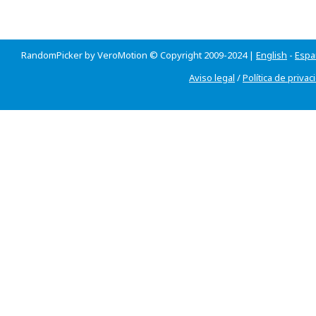
RandomPicker by VeroMotion © Copyright 2009-2024 |
English
-
Espa
Aviso legal
/
Política de privac