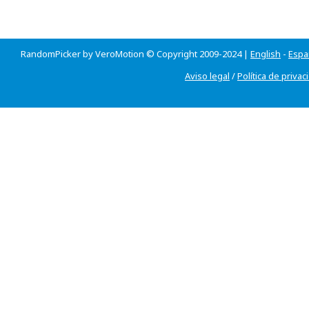
RandomPicker by VeroMotion © Copyright 2009-2024 |
English
-
Espa
Aviso legal
/
Política de privac