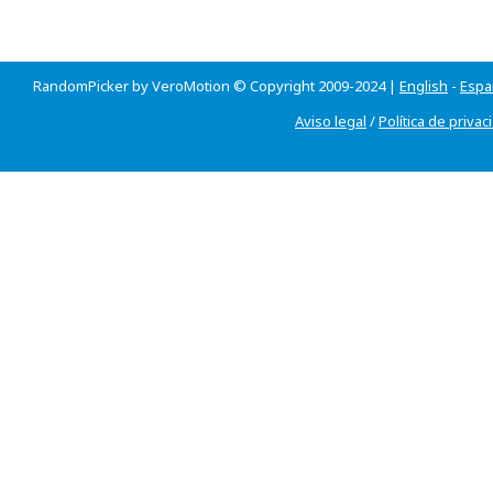
RandomPicker by VeroMotion © Copyright 2009-2024 |
English
-
Espa
Aviso legal
/
Política de privac