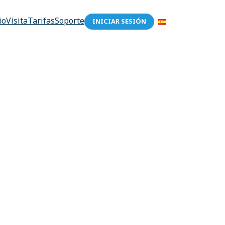
io
Visita
Tarifas
Soporte
INICIAR SESIÓN