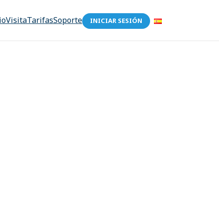
io
Visita
Tarifas
Soporte
INICIAR SESIÓN