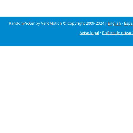
RandomPicker by VeroMotion © Copyright 2009-2024 |
English
-
Espa
Aviso legal
/
Política de privac