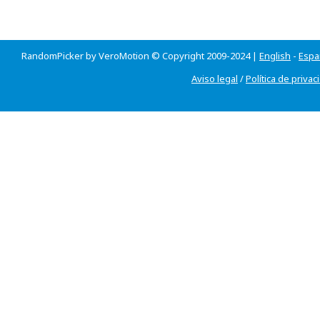
RandomPicker by VeroMotion © Copyright 2009-2024 |
English
-
Espa
Aviso legal
/
Política de privac