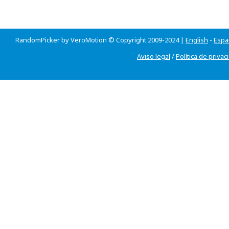
RandomPicker by VeroMotion © Copyright 2009-2024 |
English
-
Espa
Aviso legal
/
Política de privac