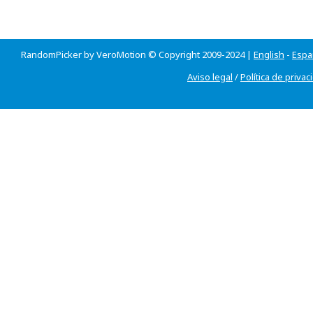
RandomPicker by VeroMotion © Copyright 2009-2024 |
English
-
Espa
Aviso legal
/
Política de privac