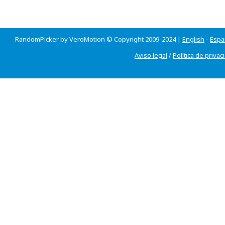
RandomPicker by VeroMotion © Copyright 2009-2024 |
English
-
Espa
Aviso legal
/
Política de privac