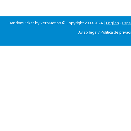
RandomPicker by VeroMotion © Copyright 2009-2024 |
English
-
Espa
Aviso legal
/
Política de privac