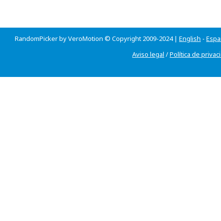
RandomPicker by VeroMotion © Copyright 2009-2024 |
English
-
Espa
Aviso legal
/
Política de privac