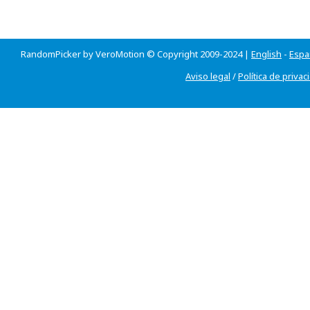
RandomPicker by VeroMotion © Copyright 2009-2024 |
English
-
Espa
Aviso legal
/
Política de privac