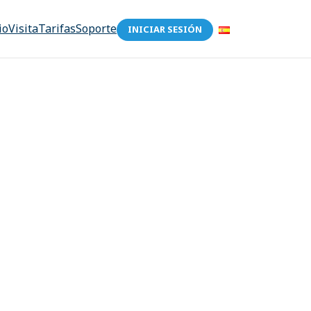
io
Visita
Tarifas
Soporte
INICIAR SESIÓN