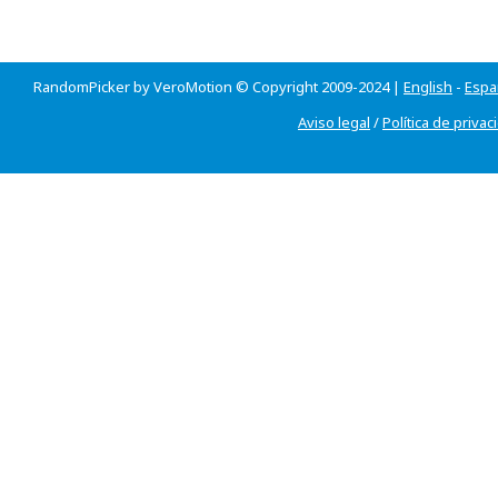
RandomPicker by VeroMotion © Copyright 2009-2024 |
English
-
Espa
Aviso legal
/
Política de privac