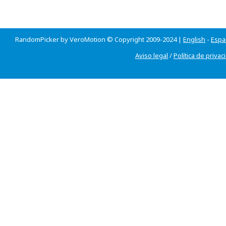
RandomPicker by VeroMotion © Copyright 2009-2024 |
English
-
Espa
Aviso legal
/
Política de privac