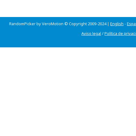
RandomPicker by VeroMotion © Copyright 2009-2024 |
English
-
Espa
Aviso legal
/
Política de privac