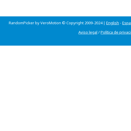
RandomPicker by VeroMotion © Copyright 2009-2024 |
English
-
Espa
Aviso legal
/
Política de privac