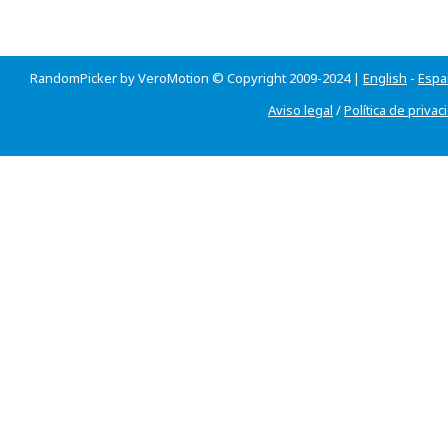
RandomPicker by VeroMotion © Copyright 2009-2024 |
English
-
Espa
Aviso legal
/
Política de privac