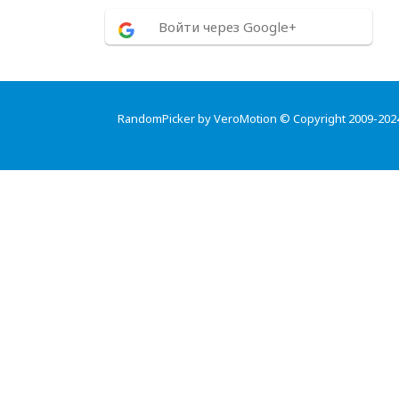
Войти через Google+
RandomPicker by VeroMotion © Copyright 2009-202