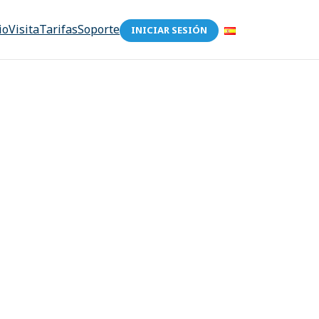
io
Visita
Tarifas
Soporte
INICIAR SESIÓN