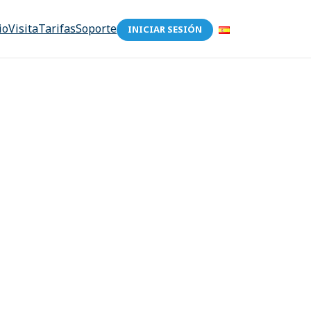
io
Visita
Tarifas
Soporte
INICIAR SESIÓN