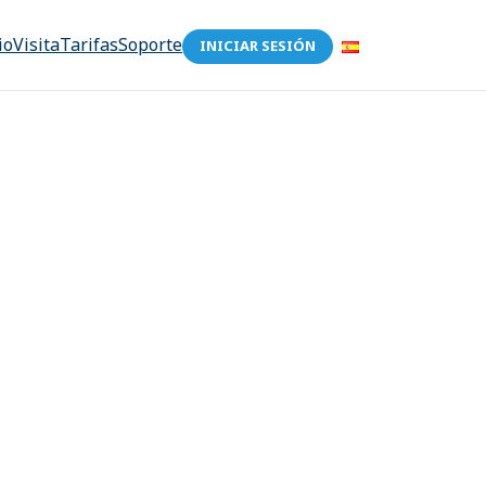
io
Visita
Tarifas
Soporte
INICIAR SESIÓN