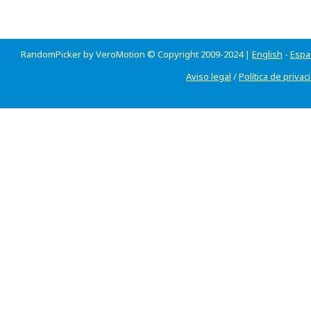
RandomPicker by VeroMotion © Copyright 2009-2024 |
English
-
Espa
Aviso legal
/
Política de privac