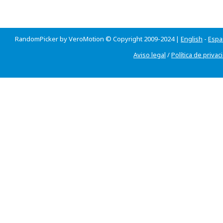
RandomPicker by VeroMotion © Copyright 2009-2024 |
English
-
Espa
Aviso legal
/
Política de privac