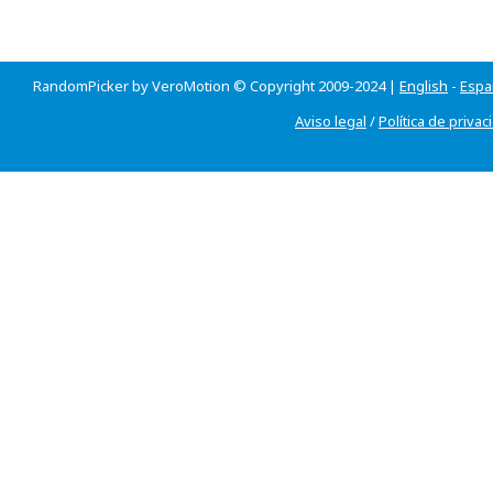
RandomPicker by VeroMotion © Copyright 2009-2024 |
English
-
Espa
Aviso legal
/
Política de privac