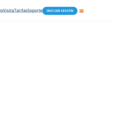
io
Visita
Tarifas
Soporte
INICIAR SESIÓN