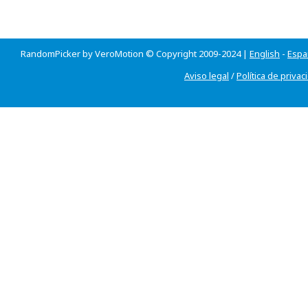
RandomPicker by VeroMotion © Copyright 2009-2024 |
English
-
Espa
Aviso legal
/
Política de privac